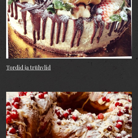
Tordid ja trühvlid