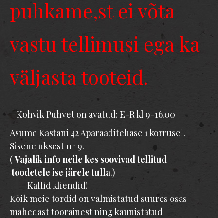
puhkame,st ei võta
vastu tellimusi ega ka
väljasta tooteid.
Kohvik Puhvet on avatud: E-R kl 9-16.00
Asume Kastani 42 Aparaaditehase 1 korrusel.
Sisene uksest nr 9.
(
Vajalik info neile kes soovivad tellitud
toodetele ise järele tulla
.)
Kallid kliendid!
Kõik meie tordid on valmistatud suures osas
mahedast toorainest ning kaunistatud