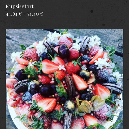
Küpsisetort
44,64 €
–
74,40 €