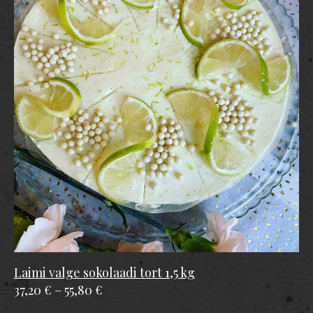
Laimi valge sokolaadi tort 1,5 kg
37,20 €
–
55,80 €