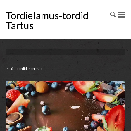
Tordielamus-tordid
Tartus
/
Pood
Tordid ja trühvlid