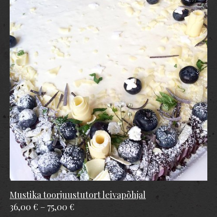
Mustika toorjuustutort leivapõhjal
36,00 €
–
75,00 €