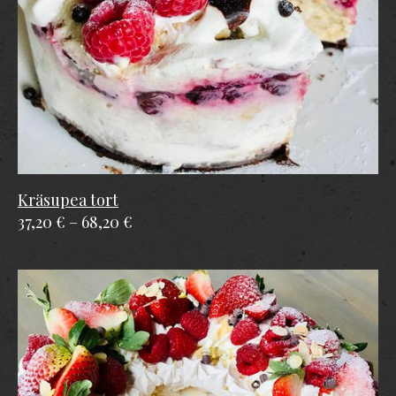
Kräsupea tort
37,20 €
–
68,20 €