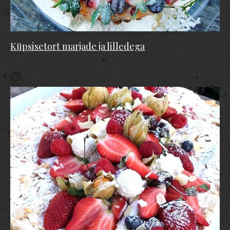
Küpsisetort marjade ja lilledega