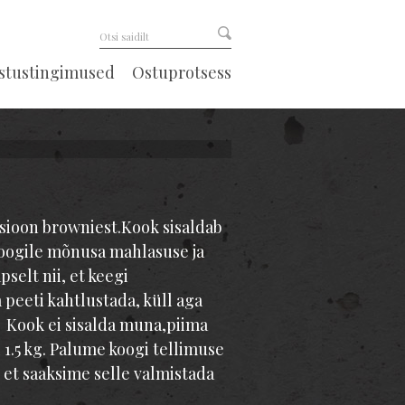
astustingimused
Ostuprotsess
rsioon browniest.Kook sisaldab
oogile mõnusa mahlasuse ja
selt nii, et keegi
 peeti kahtlustada, küll aga
! Kook ei sisalda muna,piima
 1.5 kg. Palume koogi tellimuse
, et saaksime selle valmistada