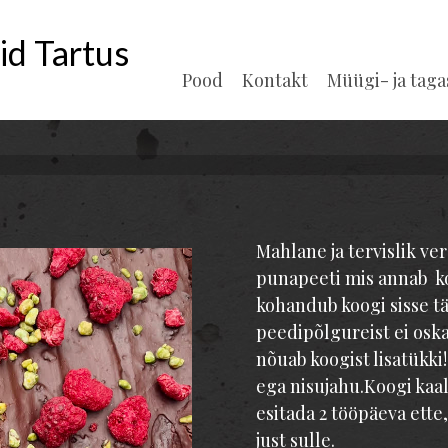
id Tartus
Pood
Kontakt
Müügi- ja tag
Mahlane ja tervislik ve
punapeeti mis annab k
kohandub koogi sisse täp
peedipõlgureist ei oska
nõuab koogist lisatükki
ega nisujahu.Koogi kaal
esitada 2 tööpäeva ette
just sulle.