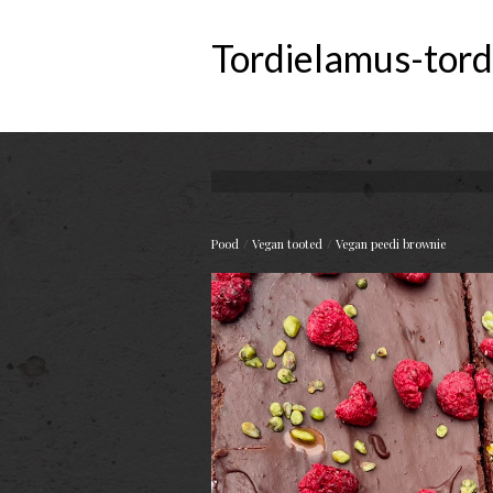
Tordielamus-tord
/
/
Pood
Vegan tooted
Vegan peedi brownie