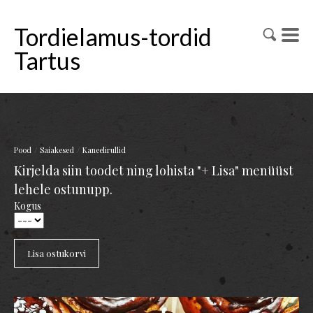
Tordielamus-tordid
Tartus
/
/
Pood
Saiakesed
Kaneelirullid
Kirjelda siin toodet ning lohista "+ Lisa" menüüst
lehele ostunupp.
Kogus
Lisa ostukorvi