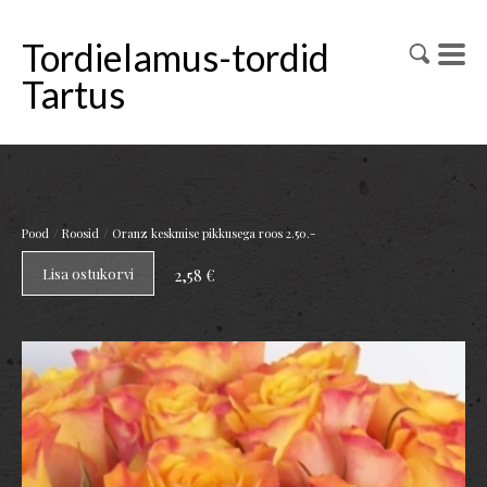
Tordielamus-tordid
Tartus
/
/
Pood
Roosid
Oranz keskmise pikkusega roos 2.50.-
Lisa ostukorvi
2,58 €