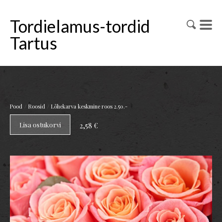
Tordielamus-tordid
Tartus
/
/
Pood
Roosid
Lõhekarva keskmine roos 2.50.-
Lisa ostukorvi
2,58 €