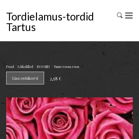
Tordielamus-tordid
Tartus
/
/
/
Pood
Lõikelilled
ROOSID
Tume roosa roos
Lisa ostukorvi
2,58 €