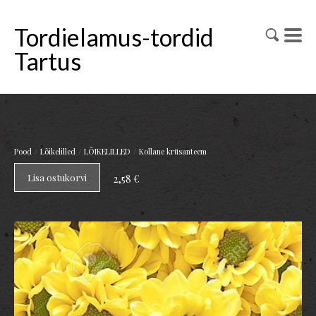
Tordielamus-tordid
Tartus
/
/
/
Pood
Lõikelilled
LÕIKELILLED
Kollane krüsanteem
Lisa ostukorvi
2,58 €