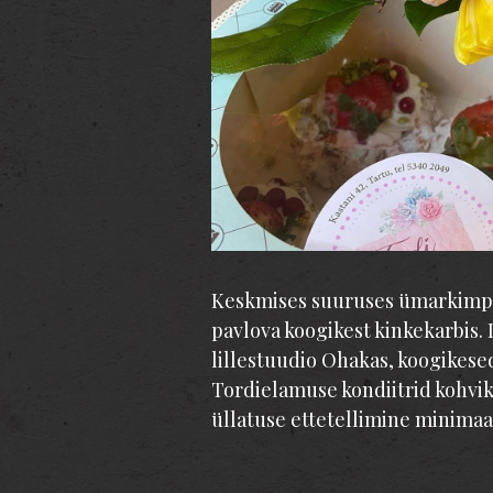
Keskmises suuruses ümarkimp j
pavlova koogikest kinkekarbis. 
lillestuudio Ohakas, koogikes
Tordielamuse kondiitrid kohvi
üllatuse ettetellimine minimaa