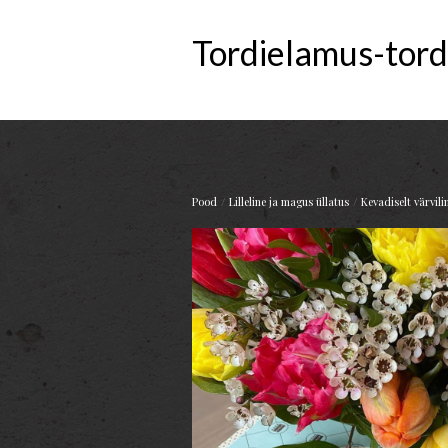
Tordielamus-tord
/
/
Pood
Lilleline ja magus üllatus
Kevadiselt värvil