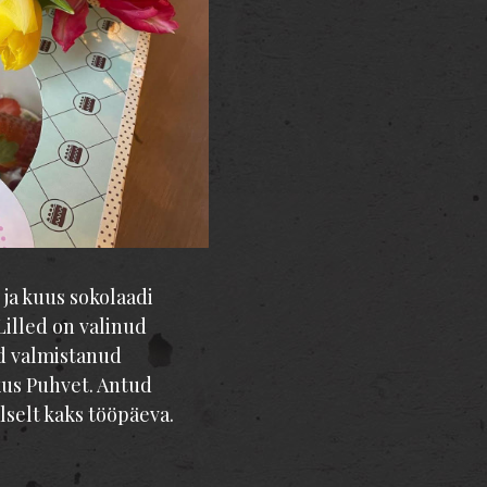
a kuus sokolaadi
Lilled on valinud
ed valmistanud
kus Puhvet. Antud
lselt kaks tööpäeva.