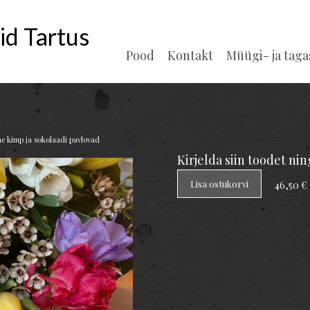
id Tartus
Pood
Kontakt
Müügi- ja tag
ine kimp ja sokolaadi pavlovad
Kirjelda siin toodet ni
Lisa ostukorvi
46,50 €