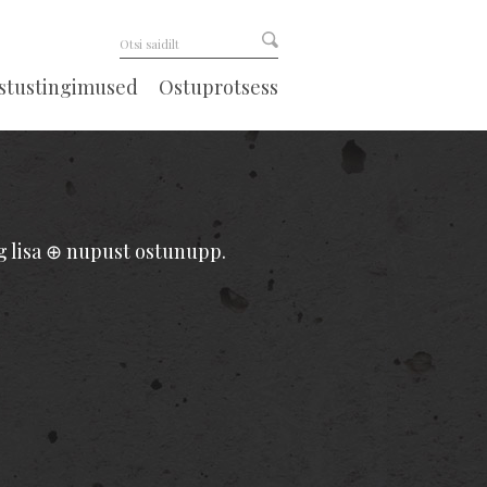
astustingimused
Ostuprotsess
ng lisa ⊕ nupust ostunupp.