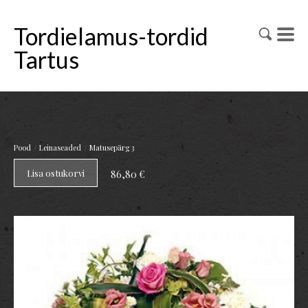
Tordielamus-tordid
Tartus
/
/
Pood
Leinaseaded
Matusepärg 3
Lisa ostukorvi
86,80 €