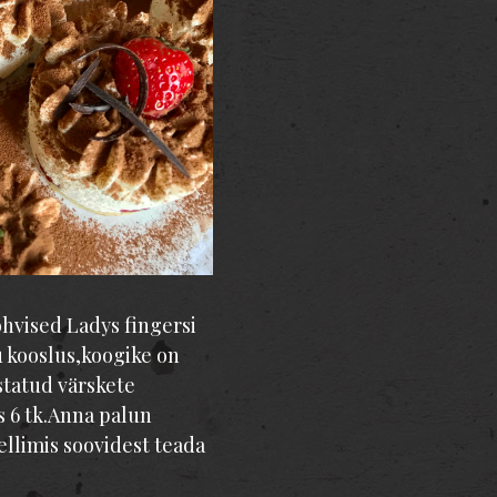
hvised Ladys fingersi
tu kooslus,koogike on
statud värskete
 6 tk.Anna palun
ellimis soovidest teada