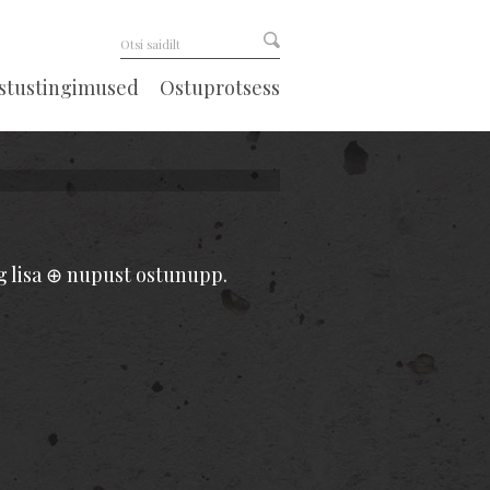
astustingimused
Ostuprotsess
ng lisa ⊕ nupust ostunupp.