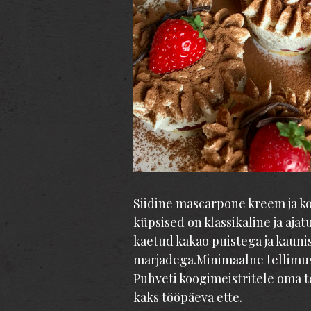
Siidine mascarpone kreem ja ko
küpsised on klassikaline ja aja
kaetud kakao puistega ja kauni
marjadega.Minimaalne tellimus
Puhveti koogimeistritele oma t
kaks tööpäeva ette.