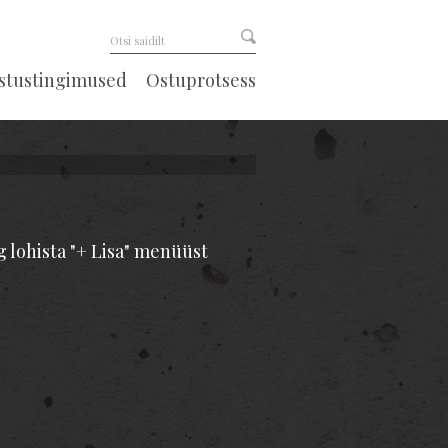
astustingimused
Ostuprotsess
g lohista "+ Lisa" menüüst