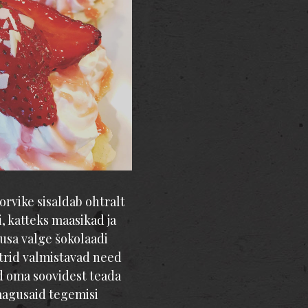
rvike sisaldab ohtralt
 katteks maasikad ja
gusa valge šokolaadi
trid valmistavad need
ad oma soovidest teada
magusaid tegemisi