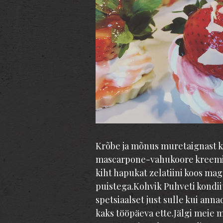
Krõbe ja mõnus muretaignast ko
mascarpone-vahukoore kreemi,
kiht hapukat zelatiini koos ma
puistega.Kohvik Puhveti kondii
spetsiaalset just sulle kui ann
kaks tööpäeva ette.Jälgi meie 