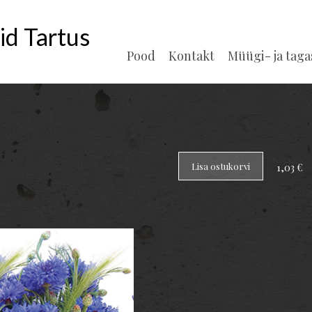
id Tartus
Pood
Kontakt
Müügi- ja tag
Lisa ostukorvi
1,03 €