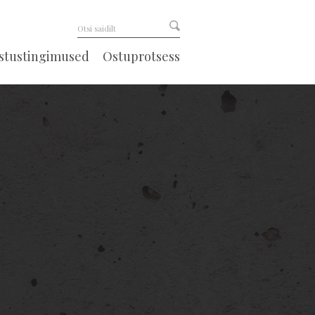
astustingimused
Ostuprotsess