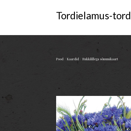
Tordielamus-tord
/
/
Pood
Kaardid
Rukkilillega sõnumikaart