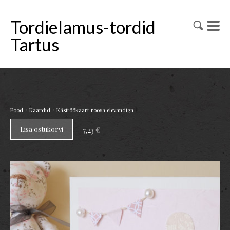
Tordielamus-tordid
Tartus
/
/
Pood
Kaardid
Käsitöökaart roosa elevandiga
Lisa ostukorvi
7,23 €