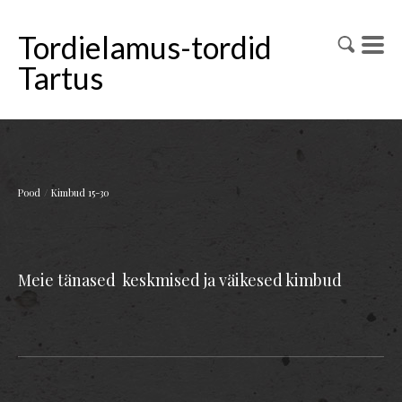
Tordielamus-tordid
Tartus
/
Pood
Kimbud 15-30
Meie tänased keskmised ja väikesed kimbud